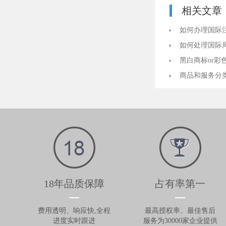
相关文章
如何办理国际
如何处理国际
黑白商标or彩
商品和服务分
18年品质保障
占有率第一
费用透明、响应快,全程
最高授权率、最佳售后
进度实时跟进
服务为30000家企业提供